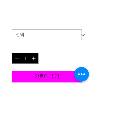
제품명
일
할
 ₩40 
₩36
반
인
가
가
Size
*
수량
*
카트에 추가
제품을 소개하세요.  
상세정보
제품에 대한 세부 사항들을 입력하세
환불정책
요. 제품의 크기, 재질, 관리방법 등 친