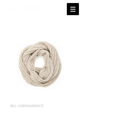
SKU: 632835642834572