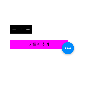
제품명
가
₩85
격
수량
*
카트에 추가
제품을 소개하세요.  
상세정보
제품에 대한 세부 사항들을 입력하세
환불정책
요. 제품의 크기, 재질, 관리방법 등 친
절하고 상세한 설명을 통해 소비자들에
"환불 정책", "제품 관리법" 등 고객들
게 확신을 심어주세요. 세부 사항을 적
에게 유용한 추가 제품 정보를 제공하
을때는 제품의 어떤 부분이 소비자들에
(주)더홈산후조리원 | 사업자등록번호:
130-86-75368
세요.    
게 어필할것인지 우선순위를 잘 생각
주소: 경기도 부천시 원미구 길주로 251 (중동 1056-3) 5층